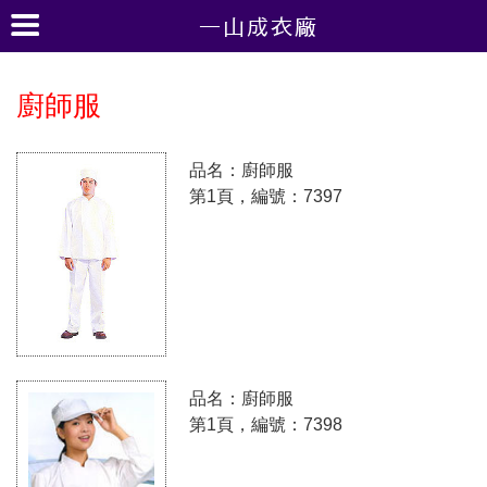
廚師服
品名：廚師服
第1頁，編號：7397
品名：廚師服
第1頁，編號：7398