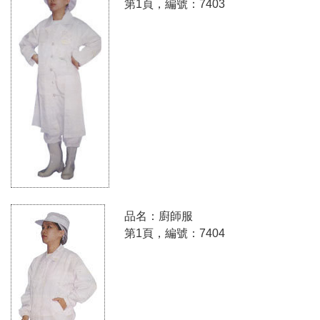
第1頁，編號：7403
品名：廚師服
第1頁，編號：7404