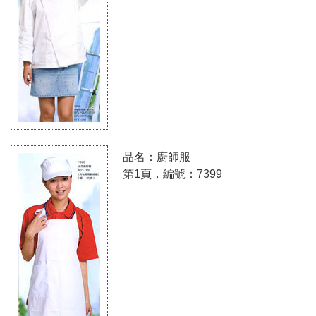
品名：廚師服
第1頁，編號：7399