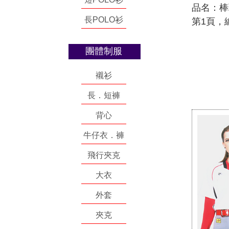
品名：棒
長POLO衫
第1頁，編
團體制服
襯衫
長．短褲
背心
牛仔衣．褲
飛行夾克
大衣
外套
夾克