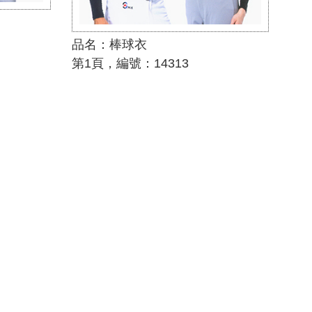
品名：棒球衣
第1頁，編號：14313