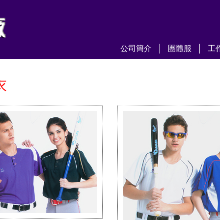
公司簡介
│
團體服
│
工
衣