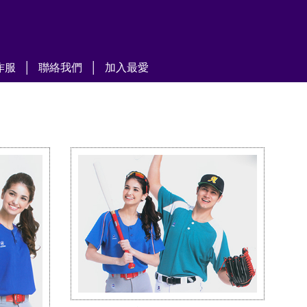
作服
│
聯絡我們
│
加入最愛