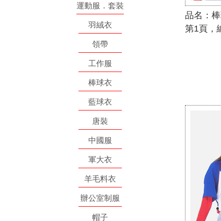
運動服．套裝
品名：棒
羽絨衣
第1頁，編
領帶
工作服
棒球衣
藍球衣
唐裝
中國服
軍大衣
羊毛料衣
辦公室制服
帽子